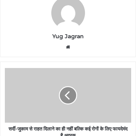
Yug Jagran
We
bsi
te
स
र्दी
-
जु
का
म
से
रा
ह
त
सर्दी-जुकाम से राहत दिलाने का ही नहीं बल्कि कई रोगों के लिए फायदेमंद
दि
है अदरक