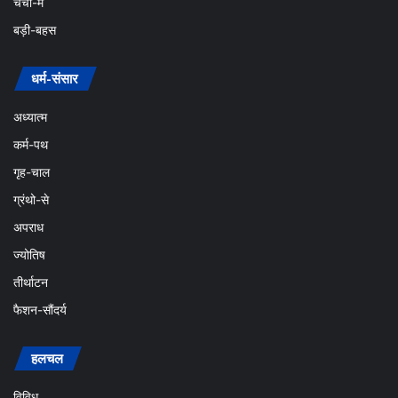
चर्चा-में
बड़ी-बहस
धर्म-संसार
अध्यात्म
कर्म-पथ
गृह-चाल
ग्रंथो-से
अपराध
ज्योतिष
तीर्थाटन
फैशन-सौंदर्य
हलचल
विविध