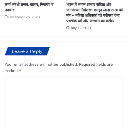
अ
पु
कार्य संबंधी तनाव: कारण, निवारण व
भारत में समान आचार संहिता और
द
लि
उपचार
जनसंख्या नियंत्रण कानून लाना समय की
र
मांग – महिला अधिकारों को वरीयता देना
स
December 26, 2023
प्रत्येक धर्म और संस्थान का कर्तव्य
क
ने
कि
July 12, 2021
या
गि
र
Leave a Reply
फ्ता
र
Your email address will not be published.
Required fields are
marked
*
C
o
m
m
e
n