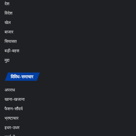
देश
विदेश
खेल
बाजार
सियासत
बड़ी-बहस
मुद्दा
विविध-समाचार
अपराध
खाना-खजाना
फैशन-सौंदर्य
भ्रष्टाचार
इधर-उधर