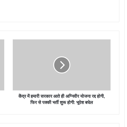
कें
द्र
में
ह
मा
री
स
र
का
र
केंद्र में हमारी सरकार आते ही अग्निवीर योजना रद्द होगी,
आ
फिर से पक्की भर्ती शुरू होगी: भूपेश बघेल
ते
ही
अ
ग्नि