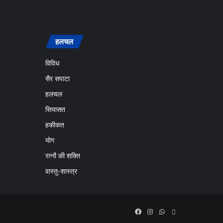
हलचल
विविध
सैर सपाटा
हलचल
सियासत
हकीकत
योग
रत्नों की शक्ति
वास्तु-शास्त्र
Facebook
Instagram
WhatsApp
Email