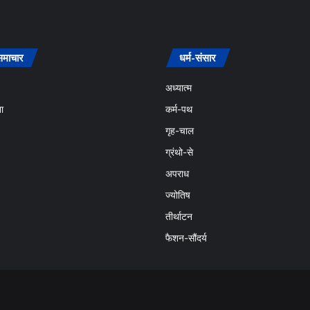
समाचार
धर्म-संसार
अध्यात्म
ा
कर्म-पथ
गृह-चाल
ग्रंथो-से
अपराध
ज्योतिष
तीर्थाटन
फैशन-सौंदर्य