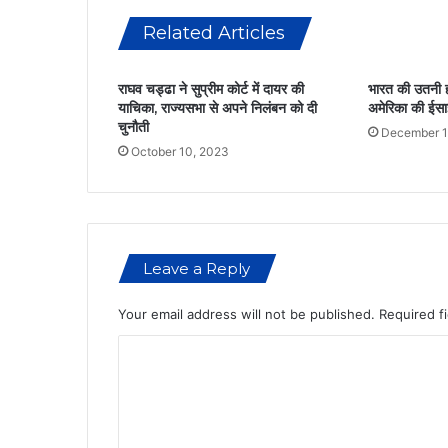
पू
Related Articles
जा
,
हा
राघव चड्ढा ने सुप्रीम कोर्ट में दायर की
भारत की उतनी ह
ई
याचिका, राज्यसभा से अपने निलंबन को दी
अमेरिका की ईसाई
को
चुनौती
December 1
र्ट
October 10, 2023
का
फै
स
ला
Leave a Reply
Your email address will not be published.
Required f
C
o
m
m