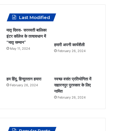
m
c
s
a
a
Last Modified
e
t
t
i
मातृ दिवस- सरस्वती बालिका
b
a
s
l
इंटर कॉलेज के तत्वावधान में
“मातृ सम्मान”
हमारी अपनी कार्यशैली
o
g
A
May 11, 2024
February 26, 2024
o
r
p
k
a
p
हम हिंदू, हिन्दुस्तान हमारा
स्वच्छ वसंत प्रतियोगिता में
m
सहारनपुर पुरस्कार के लिए
February 26, 2024
नामित
February 26, 2024
Popular Posts