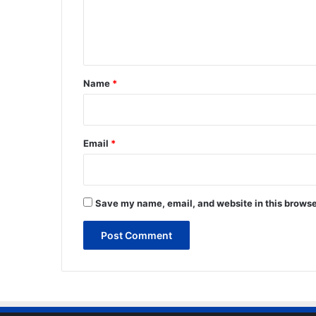
e
n
t
*
Name
*
Email
*
Save my name, email, and website in this browse