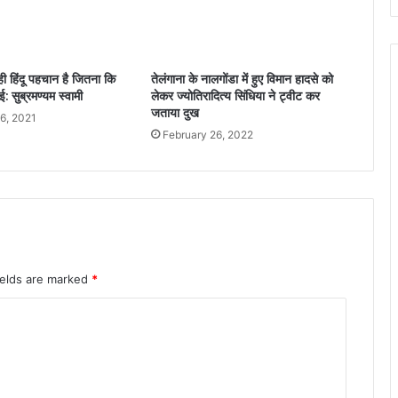
वी
र
यो
ज
ी हिंदू पहचान है जितना कि
तेलंगाना के नालगोंडा में हुए विमान हादसे को
ना
: सुब्रमण्यम स्वामी
लेकर ज्योतिरादित्य सिंधिया ने ट्वीट कर
र
जताया दुख
6, 2021
द्द
February 26, 2022
हो
गी
,
फि
र
से
प
क्की
ields are marked
*
भ
र्ती
शु
रू
हो
गी