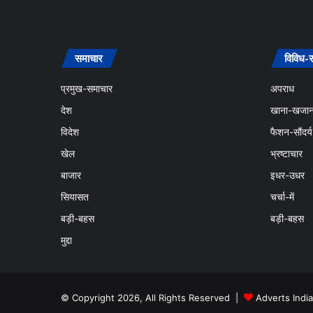
समाचार
विविध-
प्रमुख-समाचार
अपराध
देश
खाना-खजान
विदेश
फैशन-सौंदर्य
खेल
भ्रष्टाचार
बाजार
इधर-उधर
सियासत
चर्चा-में
बड़ी-बहस
बड़ी-बहस
मुद्दा
© Copyright 2026, All Rights Reserved |
Adverts India