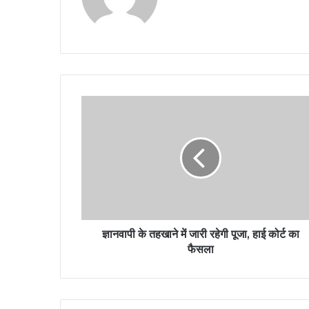
bsi
te
ज्ञा
न
वा
पी
के
त
ह
खा
ने
में
ज्ञानवापी के तहखाने में जारी रहेगी पूजा, हाई कोर्ट का
जा
फैसला
री
र
हे
गी