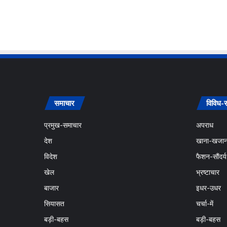
समाचार
विविध-
प्रमुख-समाचार
अपराध
देश
खाना-खजान
विदेश
फैशन-सौंदर्य
खेल
भ्रष्टाचार
बाजार
इधर-उधर
सियासत
चर्चा-में
बड़ी-बहस
बड़ी-बहस