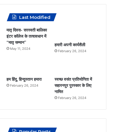
m
c
s
a
a
Last Modified
e
t
t
i
मातृ दिवस- सरस्वती बालिका
b
a
s
l
इंटर कॉलेज के तत्वावधान में
“मातृ सम्मान”
हमारी अपनी कार्यशैली
o
g
A
May 11, 2024
February 26, 2024
o
r
p
k
a
p
हम हिंदू, हिन्दुस्तान हमारा
स्वच्छ वसंत प्रतियोगिता में
m
सहारनपुर पुरस्कार के लिए
February 26, 2024
नामित
February 26, 2024
Popular Posts