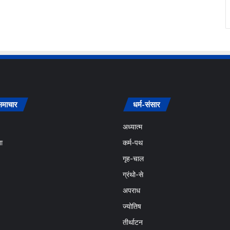
समाचार
धर्म-संसार
अध्यात्म
ा
कर्म-पथ
गृह-चाल
ग्रंथो-से
अपराध
ज्योतिष
तीर्थाटन