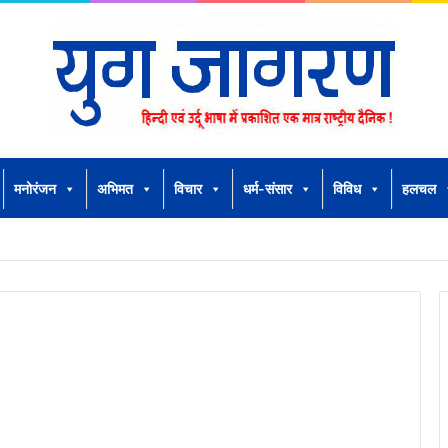
मनोरंजन
अभिमत
विचार
धर्म-संसार
विविध
हलचल