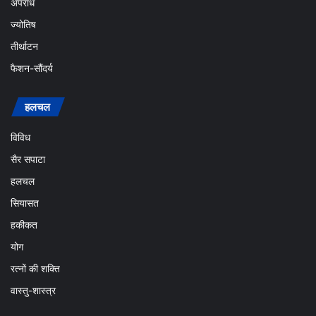
अपराध
ज्योतिष
तीर्थाटन
फैशन-सौंदर्य
हलचल
विविध
सैर सपाटा
हलचल
सियासत
हकीकत
योग
रत्नों की शक्ति
वास्तु-शास्त्र