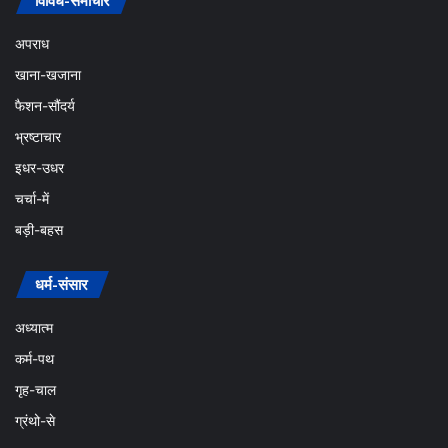
विविध-समाचार
अपराध
खाना-खजाना
फैशन-सौंदर्य
भ्रष्टाचार
इधर-उधर
चर्चा-में
बड़ी-बहस
धर्म-संसार
अध्यात्म
कर्म-पथ
गृह-चाल
ग्रंथो-से