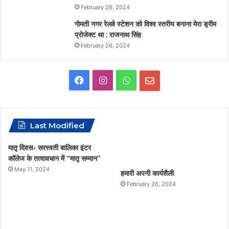
February 26, 2024
गोमती नगर रेलवे स्टेशन को विश्व स्तरीय बनाना मेरा ड्रीम
प्रोजेक्ट था : राजनाथ सिंह
February 26, 2024
F
I
W
E
a
n
h
m
c
s
a
a
Last Modified
e
t
t
i
मातृ दिवस- सरस्वती बालिका इंटर
कॉलेज के तत्वावधान में “मातृ सम्मान”
b
a
s
l
May 11, 2024
हमारी अपनी कार्यशैली
o
g
A
February 26, 2024
o
r
p
k
a
p