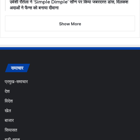
उर्वशी रौतेला ने ‘Simple Dimple’ सॉन्ग पर किया जबरदस्त डांस, दिलकश
अदाओं ने फैन्स को बनाया दीवाना
Show More
समाचार
प्रमुख-समाचार
देश
विदेश
खेल
बाजार
सियासत
बड़ी-बहस