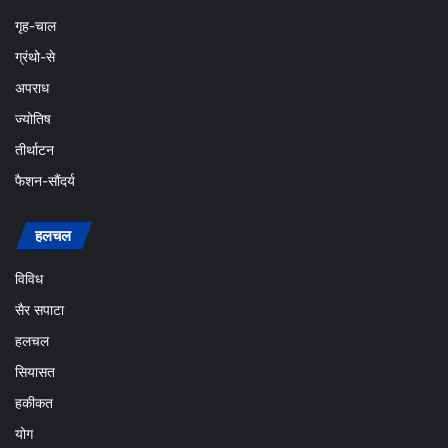
गृह-चाल
ग्रंथो-से
अपराध
ज्योतिष
तीर्थाटन
फैशन-सौंदर्य
हलचल
विविध
सैर सपाटा
हलचल
सियासत
हकीकत
योग