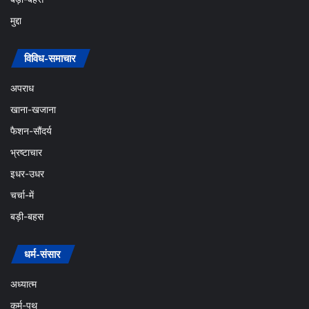
मुद्दा
विविध-समाचार
अपराध
खाना-खजाना
फैशन-सौंदर्य
भ्रष्टाचार
इधर-उधर
चर्चा-में
बड़ी-बहस
धर्म-संसार
अध्यात्म
कर्म-पथ