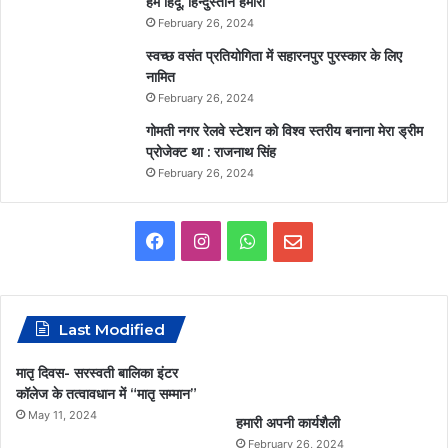
हम हिंदू, हिन्दुस्तान हमारा
February 26, 2024
स्वच्छ वसंत प्रतियोगिता में सहारनपुर पुरस्कार के लिए
नामित
February 26, 2024
गोमती नगर रेलवे स्टेशन को विश्व स्तरीय बनाना मेरा ड्रीम
प्रोजेक्ट था : राजनाथ सिंह
February 26, 2024
F
I
W
E
a
n
h
m
c
s
a
a
Last Modified
e
t
t
i
मातृ दिवस- सरस्वती बालिका इंटर
कॉलेज के तत्वावधान में “मातृ सम्मान”
b
a
s
l
May 11, 2024
हमारी अपनी कार्यशैली
o
g
A
February 26, 2024