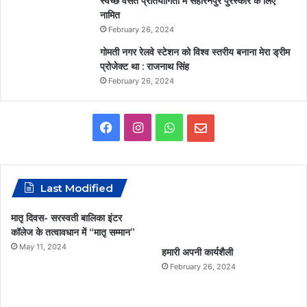
स्वच्छ वसंत प्रतियोगिता में सहारनपुर पुरस्कार के लिए
नामित
February 26, 2024
गोमती नगर रेलवे स्टेशन को विश्व स्तरीय बनाना मेरा ड्रीम
प्रोजेक्ट था : राजनाथ सिंह
February 26, 2024
F
I
W
E
a
n
h
m
c
s
a
a
Last Modified
e
t
t
i
मातृ दिवस- सरस्वती बालिका इंटर
कॉलेज के तत्वावधान में “मातृ सम्मान”
b
a
s
l
May 11, 2024
हमारी अपनी कार्यशैली
o
g
A
February 26, 2024
o
r
p