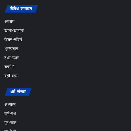
विविध-समाचार
अपराध
खाना-खजाना
फैशन-सौंदर्य
भ्रष्टाचार
इधर-उधर
चर्चा-में
बड़ी-बहस
धर्म-संसार
अध्यात्म
कर्म-पथ
गृह-चाल