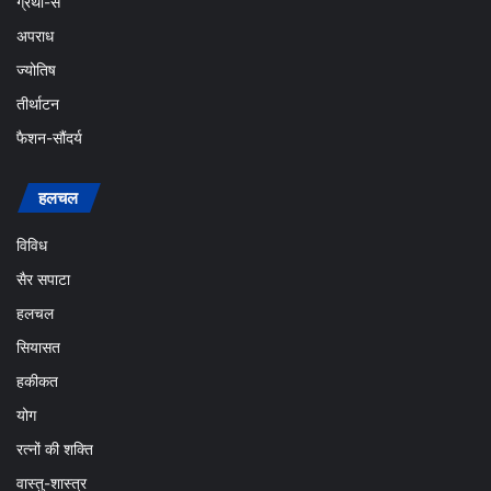
ग्रंथो-से
अपराध
ज्योतिष
तीर्थाटन
फैशन-सौंदर्य
हलचल
विविध
सैर सपाटा
हलचल
सियासत
हकीकत
योग
रत्नों की शक्ति
वास्तु-शास्त्र