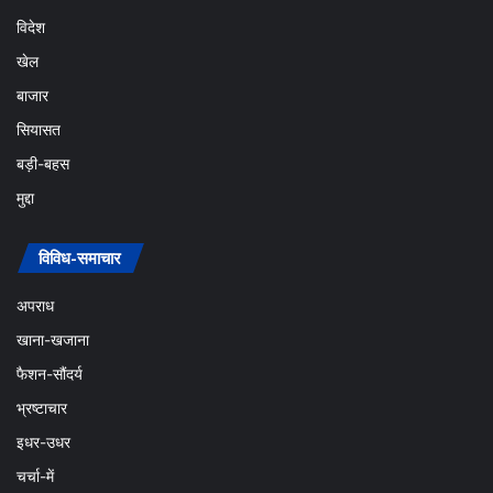
विदेश
खेल
बाजार
सियासत
बड़ी-बहस
मुद्दा
विविध-समाचार
अपराध
खाना-खजाना
फैशन-सौंदर्य
भ्रष्टाचार
इधर-उधर
चर्चा-में