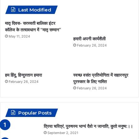
c
s
a
a
Last Modified
e
t
t
i
मातृ दिवस- सरस्वती बालिका इंटर
कॉलेज के तत्वावधान में “मातृ सम्मान”
b
a
s
l
May 11, 2024
हमारी अपनी कार्यशैली
o
g
A
February 26, 2024
o
r
p
k
a
p
हम हिंदू, हिन्दुस्तान हमारा
स्वच्छ वसंत प्रतियोगिता में सहारनपुर
m
पुरस्कार के लिए नामित
February 26, 2024
February 26, 2024
Popular Posts
त्रिया चरित्रं, पुरुषस्य भाग्यं दैवो न जानाति, कुतो मनुष्य:।।
September 2, 2021