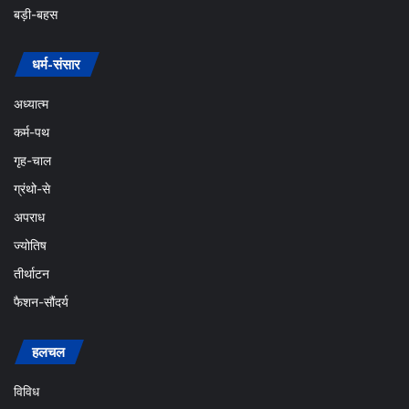
बड़ी-बहस
धर्म-संसार
अध्यात्म
कर्म-पथ
गृह-चाल
ग्रंथो-से
अपराध
ज्योतिष
तीर्थाटन
फैशन-सौंदर्य
हलचल
विविध